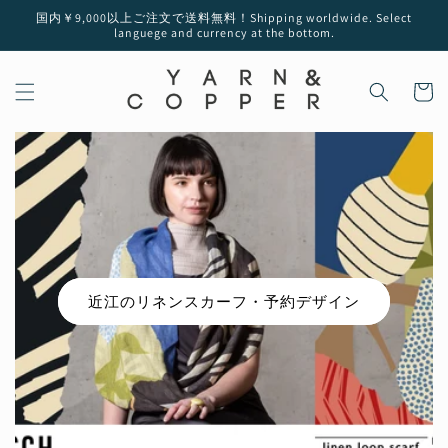
コンテ
国内￥9,000以上ご注文で送料無料！Shipping worldwide. Select
ンツに
languege and currency at the bottom.
進む
カ
ー
ト
近江のリネンスカーフ・予約デザイン