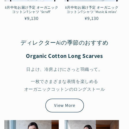
8月中旬お届け予定 オーガニック
8月中旬お届け予定 オーガニック
コットンTシャツ 'Scruff'
コットンTシャツ 'Music & relax'
通
¥9,130
通
¥9,130
常
常
価
価
格
格
ディレクターAiの季節のおすすめ
Organic Cotton Long Scarves
日よけ、冷房よけにさっと羽織って。
一枚でさまざまな表情を楽しめる
オーガニックコットンのロングストール
View More