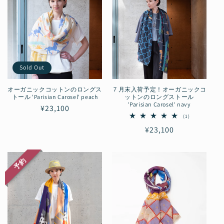
Sold Out
オーガニックコットンのロングス
７月末入荷予定！オーガニックコ
トール 'Parisian Carosel' peach
ットンのロングストール
'Parisian Carosel' navy
通
¥23,100
1
(1)
常
レ
通
¥23,100
価
ビ
ュ
常
格
ー
価
数
の
予約
格
合
計