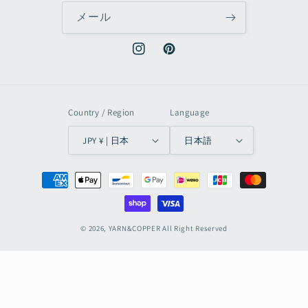
メール
Instagram
Pinterest
Country / Region
Language
JPY ¥ | 日本
日本語
決
済
方
法
© 2026,
YARN&COPPER
All Right Reserved