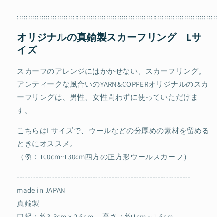
フ
フ
リ
リ
:::::::::::::::::::::::::::::::::::::::::::::::::::::::::::::::::::::::::::::::::::::::::
ン
ン
オリジナルの真鍮製スカーフリング Lサ
グ
グ
イズ
L
L
サ
サ
スカーフのアレンジにはかかせない、スカーフリング。
イ
イ
ズ
ズ
アンティークな風合いのYARN&COPPERオリジナルのスカ
の
の
ーフリングは、男性、女性問わずに使っていただけま
数
数
す。
量
量
を
を
こちらはLサイズで、ウールなどの分厚めの素材を留める
減
増
ときにオススメ。
ら
や
（例：100cm~130cm四方の正方形ウールスカーフ）
す
す
----------------------------------------------------------------
made in JAPAN
真鍮製
口径：約3.3cm x 2.6cm 高さ：約1cm～1.6cm