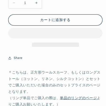
ス
ス
カ
カ
ー
ー
カートに追加する
フ
フ
と
と
の
の
セ
セ
ッ
ッ
ト
ト
購
購
Share
入
入
用
用
＊こちらは、正方形ウールスカーフ、もしくはロングス
真
真
トール（コットン、リネン、シルクコットン）とセット
鍮
鍮
製
製
でご購入いただいた場合のみのセットプライスのページ
ス
ス
となります。
カ
カ
（リング単品でご購入の際は、
単品のリングのページ
よ
ー
ー
りご購入お願いいたします。）