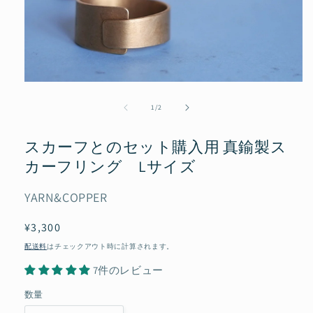
モ
ー
の
1
/
2
ダ
ル
で
スカーフとのセット購入用 真鍮製ス
メ
カーフリング Lサイズ
デ
ィ
ア
YARN&COPPER
(1)
を
開
通
¥3,300
く
常
配送料
はチェックアウト時に計算されます。
価
7件のレビュー
格
数量