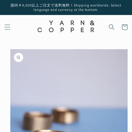
コンテ
国内￥9,000以上ご注文で送料無料！Shipping worldwide. Select
ンツに
languege and currency at the bottom.
進む
カ
ー
ト
商品情
報にス
キップ