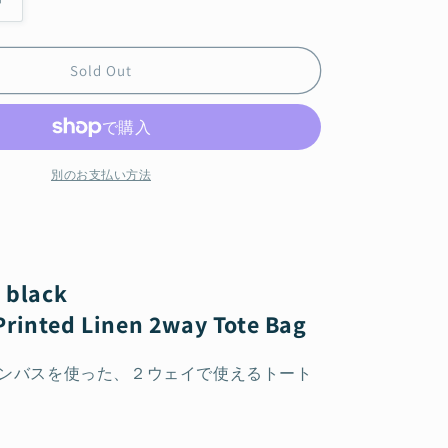
Linen
2way
Tote
Bag
Sold Out
avia&#39;
&#39;Belgravia&#39;
black
の
数
別のお支払い方法
量
を
増
や
す
' black
rinted Linen 2way Tote Bag
ンバスを使った、２ウェイで使えるトート