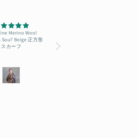
テージスカーフクリ
オシャレの幅が広がりまし
 幸運の7 Leaves
た♡
人と被らない個性的なデザ
インで、身につけていると
気持ちが上がります^ ^ 素敵
な買い物ができてとても満
足です