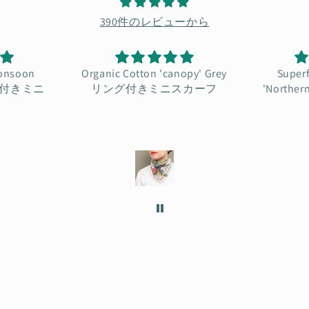
390件のレビューから
nopy' Grey
Superfine Merino Wool
ヴィン
スカーフ
'Northern Soul' Beige 正方形
ップ /
スカーフ