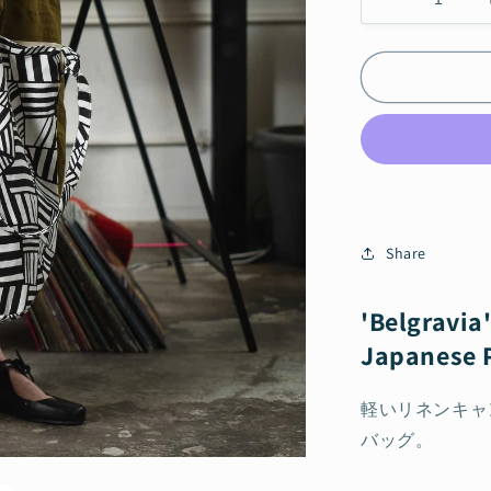
Linen
2way
Tote
Bag
&#39;Belgr
black
の
数
量
を
減
Share
ら
す
'Belgravia
Japanese P
軽いリネンキャ
バッグ。