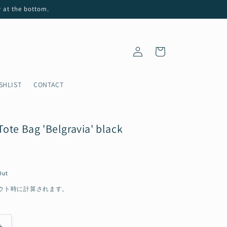
t the bottom.
ロ
カ
グ
ー
イ
ト
ン
SHLIST
CONTACT
ote Bag 'Belgravia' black
Out
ウト時に計算されます。