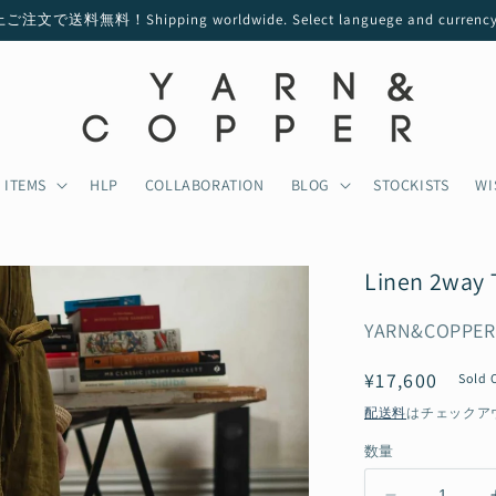
文で送料無料！Shipping worldwide. Select languege and currency a
ITEMS
HLP
COLLABORATION
BLOG
STOCKISTS
WI
Linen 2way T
YARN&COPPER
通
¥17,600
Sold 
常
配送料
はチェックア
価
数量
格