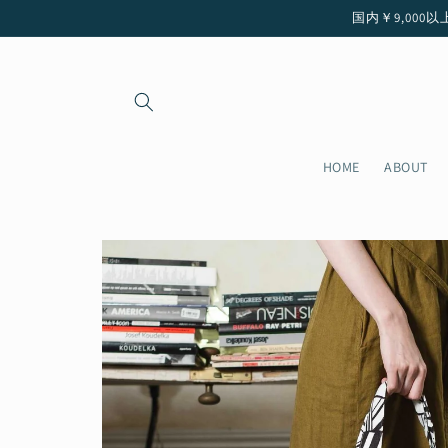
コンテ
国内￥9,000以上ご注
ンツに
進む
HOME
ABOUT
商品情
報にス
キップ