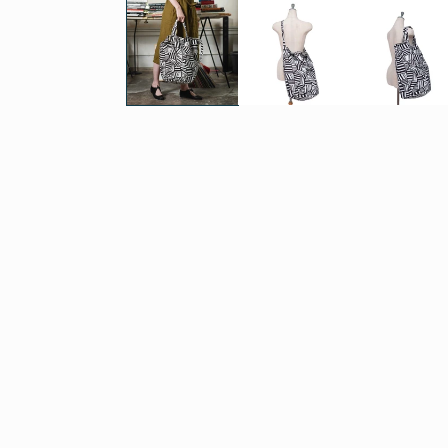
ダ
ル
で
メ
デ
ィ
ア
(1)
を
開
く