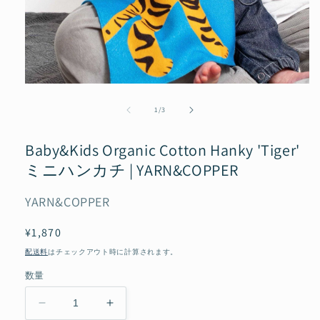
モ
ー
の
1
/
3
ダ
ル
で
Baby&Kids Organic Cotton Hanky 'Tiger'
メ
ミニハンカチ | YARN&COPPER
デ
ィ
ア
YARN&COPPER
(1)
を
開
通
¥1,870
く
常
配送料
はチェックアウト時に計算されます。
価
数量
格
Baby&amp;Kids
Baby&amp;Kids