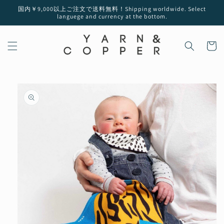
コンテ
国内￥9,000以上ご注文で送料無料！Shipping worldwide. Select
ンツに
languege and currency at the bottom.
進む
カ
ー
ト
商品情
報にス
キップ