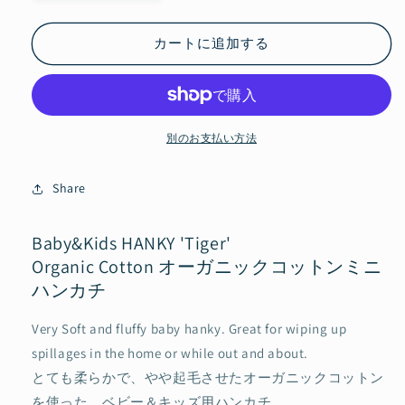
Organic
Organic
Cotton
Cotton
Hanky
Hanky
カートに追加する
&#39;Tiger&#39;
&#39;Tiger&#39;
ミ
ミ
ニ
ニ
ハ
ハ
別のお支払い方法
ン
ン
カ
カ
Share
チ
チ
|
|
YARN&amp;COPPER
YARN&amp;COPPER
Baby&Kids HANKY 'Tiger'
の
の
Organic Cotton オーガニックコットンミニ
数
数
ハンカチ
量
量
を
を
Very Soft and fluffy baby hanky. Great for wiping up
減
増
spillages in the home or while out and about.
ら
や
とても柔らかで、やや起毛させたオーガニックコットン
す
す
を使った、ベビー＆キッズ用ハンカチ。